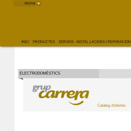
.
.
Idioma
INICI
PRODUCTES
SERVEIS - INSTAL.LACIONS I REPARACIO
ELECTRODOMÈSTICS
Catàleg d'ofertes