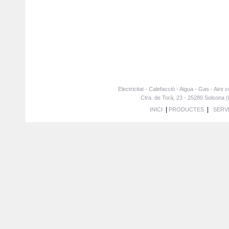
Electricitat - Calefacció - Aigua - Gas - Air
Ctra. de Torà, 23 - 25280 Solsona (
|
|
INICI
PRODUCTES
SERVE