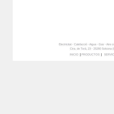
Electricitat - Calefacció - Aigua - Gas - Air
Ctra. de Torà, 23 - 25280 Solsona (
|
|
INICIO
PRODUCTOS
SERVIC